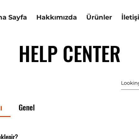
na Sayfa
Hakkımızda
Ürünler
İleti
HELP CENTER
ı
Genel
eklenir?